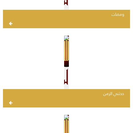
ومضات
حدثني الزمن